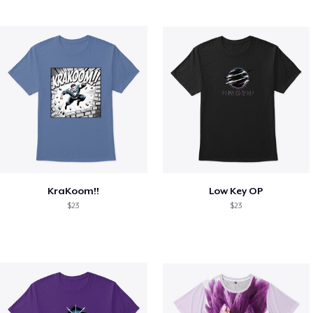
KraKoom!!
Low Key OP
$23
$23