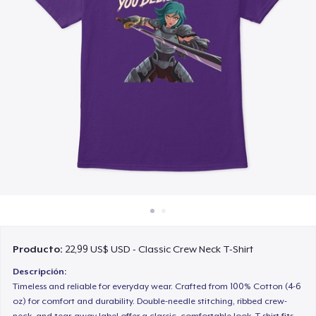
Cómo funciona
Venda en todas partes
Venda lo que sea
Producto:
22,99 US$ USD - Classic Crew Neck T-Shirt
Descripción:
Timeless and reliable for everyday wear. Crafted from 100% Cotton (4-6
oz) for comfort and durability. Double-needle stitching, ribbed crew-
neck, and tear-away label offer a classic, comfortable look. T-shirt fits