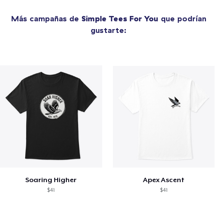
Más campañas de
Simple Tees For You
que podrían
gustarte:
Soaring Higher
Apex Ascent
$41
$41