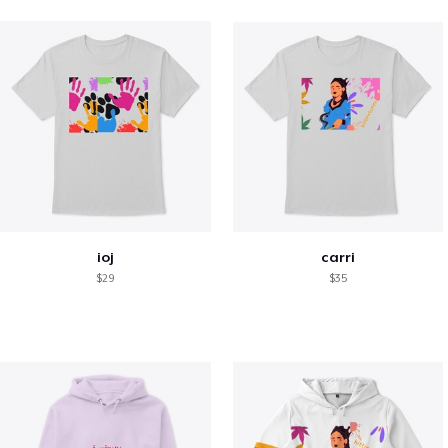
ioj
carri
$29
$35