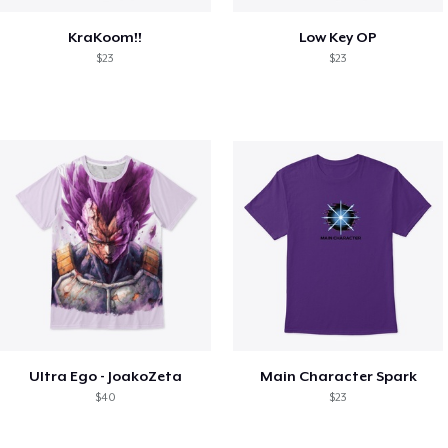
KraKoom!!
Low Key OP
$23
$23
Ultra Ego - JoakoZeta
Main Character Spark
$40
$23