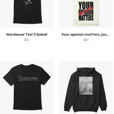
Nardwuar Tee! 2 Sided!
Your opinion matters, Just not to me!
$22
$20