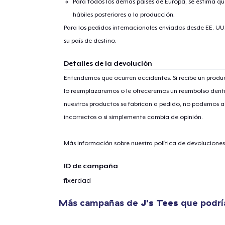
Para todos los demás países de Europa, se estima que
hábiles posteriores a la producción.
Para los pedidos internacionales enviados desde EE. UU
su país de destino.
Detalles de la devolución
Entendemos que ocurren accidentes. Si recibe un prod
lo reemplazaremos o le ofreceremos un reembolso dentr
nuestros productos se fabrican a pedido, no podemos ac
incorrectos o si simplemente cambia de opinión.
Más información sobre nuestra política de devolucione
ID de campaña
fixerdad
Más campañas de
J's Tees
que podrí