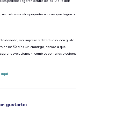
 los pedidos llegarán dentro de los 10 a 16 días
., no rastreamos los paquetes una vez que llegan a
ucto dañado, mal impreso o defectuoso, con gusto
o de los 30 días. Sin embargo, debido a que
eptar devoluciones ni cambios por tallas o colores
s
aquí
.
an gustarte: