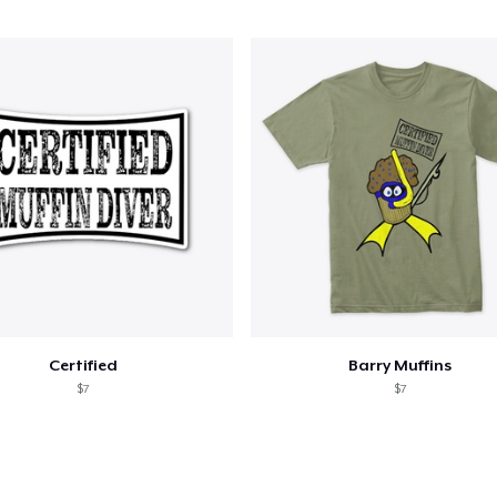
lo añadido al
carrito
Certified
Barry Muffins
alizar y pagar pedido
Seguir com
$7
$7
Unisex Classic Pullover Hoodie
35,99 US$