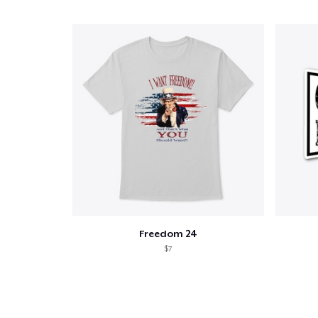
1
artícu
Freedom 24
Fin
$7