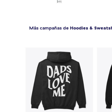
$46
Más campañas de
Hoodies & Sweatsh