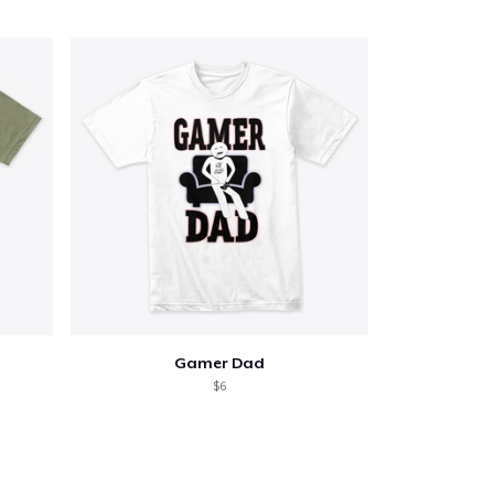
Ir al carrito
Cant.
Gamer Dad
prando
$6