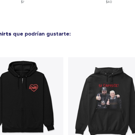
$7
$40
irts
que podrían gustarte: