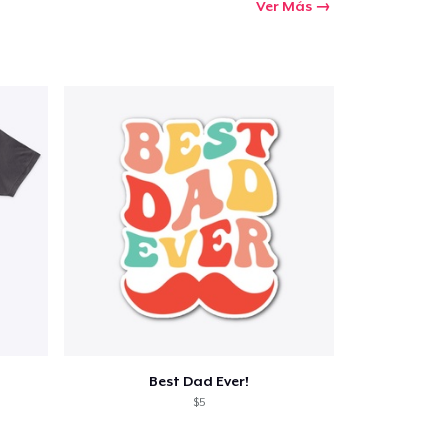
Ver Más
Best Dad Ever!
$5