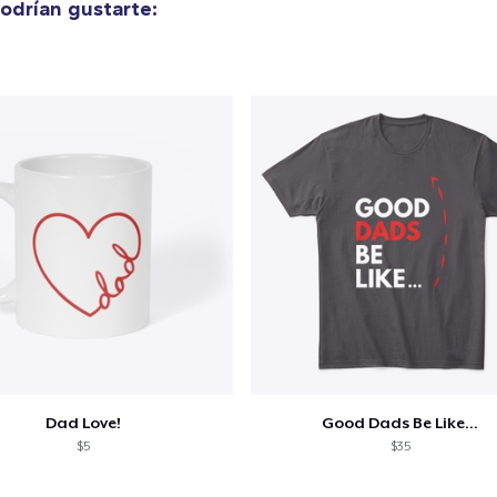
odrían gustarte:
Comfort Colors 1717 | Classic Heavyweight T-Shirt
24,99 US$
Classic Long Sleeve Tee
28,99 US$
Dad Love!
Good Dads Be Like...
$5
$35