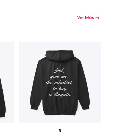
Ver Más
B