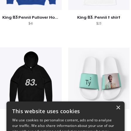
King 83 Pennii Pullover Hoodie
King 83. Pennii t shirt
$41
$23
×
This website uses cookies
King 83. Pennii Hoodie
Ty square
We use cookies to personalise content, ads and to analyse
$67
$51
our traffic. We also share information about your use of our