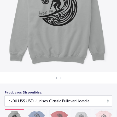
Cómo funciona
25,00 US$
Venda en todas partes
Unisex Classic Crewneck Sweatshirt
Venda lo que sea
32,99 US$
Women's Classic Tee
23,99 US$
Comfort Colors 1717 | Classic Heavyweight T-Shirt
26,00 US$
Classic Long Sleeve Tee
30,00 US$
Productos Disponibles:
Next Level 3600 | Premium Ring-Spun Cotton T-Shirt
26,00 US$