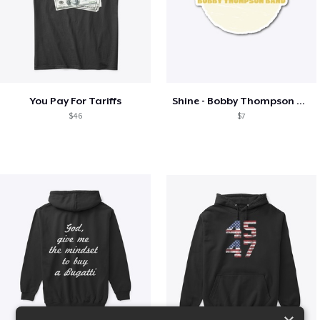
You Pay For Tariffs
Shine - Bobby Thompson Band Merch
$46
$7