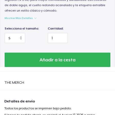
de doble aguja, el cuello redondo acanalado y la etiqueta extraíble
ofrecen un estilo clásico y cómodo.
Mostrar Más Detalles
Selecciona el tamaño:
Cantidad:
Añadir a la cesta
THE MERCH
Detalles de envío
Todos los productos se imprimen bajo pedido.
Si haces tu pedido ahora, se enviará el
August 17, 2026
o antes.