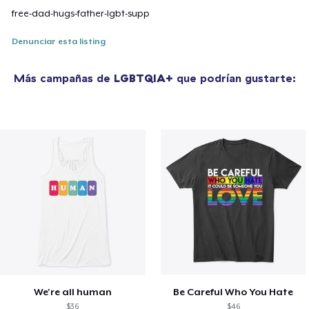
free-dad-hugs-father-lgbt-supp
Denunciar esta listing
Más campañas de
LGBTQIA+
que podrían gustarte:
We're all human
Be Careful Who You Hate
$36
$46