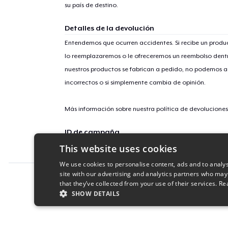
su país de destino.
Detalles de la devolución
Entendemos que ocurren accidentes. Si recibe un prod
lo reemplazaremos o le ofreceremos un reembolso dentr
nuestros productos se fabrican a pedido, no podemos ac
incorrectos o si simplemente cambia de opinión.
Más información sobre nuestra política de devolucione
ID de campaña
This website uses cookies
freedom-9502
We use cookies to personalise content, ads and to analys
site with our advertising and analytics partners who may
Report this product
that they’ve collected from your use of their services.
Re
SHOW DETAILS
STRICTLY NECESSARY
PERFORMANC