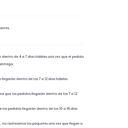
lo añadido al
carrito
antes.
alizar y pagar pedido
Seguir com
n dentro de 4 a 7 días hábiles una vez que el pedido
 entrega.
Next Level 3600 | Premium Ring-Spun Cotton T-Shirt
27,99 US$
llegarán dentro de los 7 a 12 días hábiles
Unisex Premium Pullover Hoodie
ima que los pedidos llegarán dentro de los 7 a 12
48,99 US$
 los pedidos llegarán dentro de los 10 a 16 días
Comfort Tee
26,99 US$
., no rastreamos los paquetes una vez que llegan a