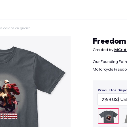
os caídos en guerra
Freedom
Created by
MCride
Our Founding Fathe
Continuar
Motorcycle Freedo
Productos Dispo