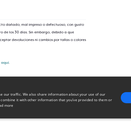
Mug
16,99 US$
ucto dañado, mal impreso o defectuoso, con gusto
Women's Classic Tee
o de los 30 días. Sin embargo, debido a que
24,99 US$
eptar devoluciones ni cambios por tallas o colores
Classic Long Sleeve Tee
28,99 US$
s
aquí
.
e our traffic. We also share information about your use of our
 combine it with other information that you’ve provided to them or
ad more
E
TARGETING
FUNCTIONALITY
UNCLASSIFIED