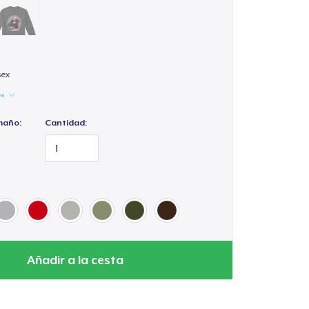
sex
es
maño:
Cantidad:
Añadir a la cesta