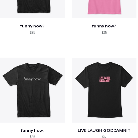
funny how?
funny how?
$25
$25
funny how.
LIVE LAUGH GODDAMNIT
$25
$17