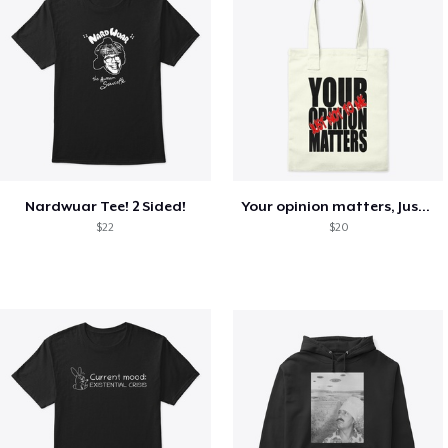
Nardwuar Tee! 2 Sided!
Your opinion matters, Just not to me!
$22
$20