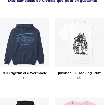
Más campañas de
Ciencia
que podrían gustarte:
3D Diagram of a Wormhole
Junkbot - Bill Making Stuff
$41
$25