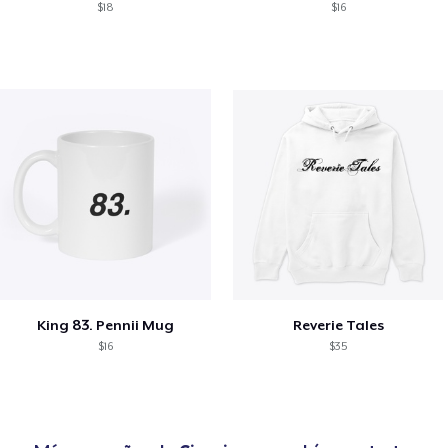
$18
$16
King 83. Pennii Mug
Reverie Tales
$16
$35