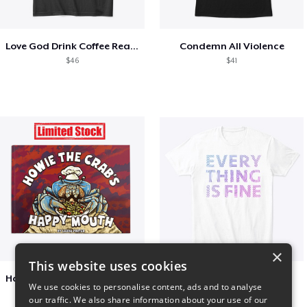
Love God Drink Coffee Read Books
Condemn All Violence
$46
$41
×
This website uses cookies
Happy Mouth Children's Book
EVERY THING IS FINE
We use cookies to personalise content, ads and to analyse
$15
$22
our traffic. We also share information about your use of our