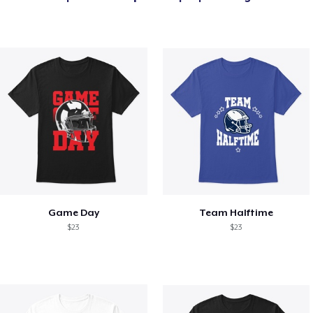
Game Day
Team Halftime
$23
$23