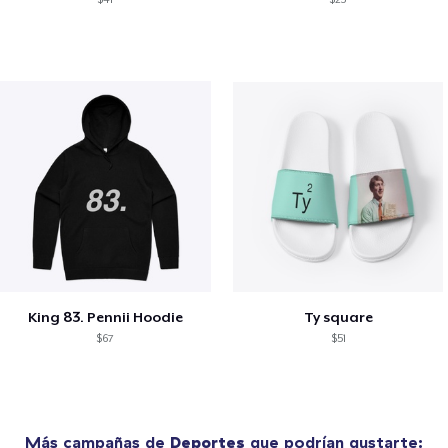
King 83. Pennii Hoodie
Ty square
$67
$51
Más campañas de
Deportes
que podrían gustarte: