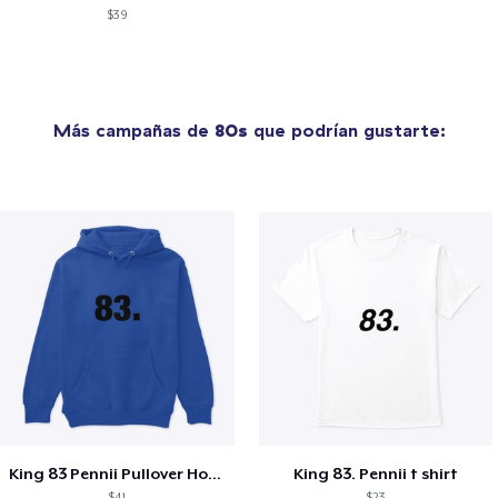
$39
Más campañas de
80s
que podrían gustarte:
King 83 Pennii Pullover Hoodie
King 83. Pennii t shirt
$41
$23