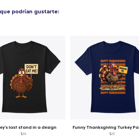
26,99 US$
que podrían gustarte:
Classic Long Sleeve Tee
25,99 US$
ey's last stand in a design
$26
$23