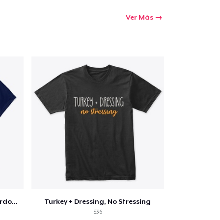
Ver Más
Funny Thanksgiving Turkey Pardon Tee
Turkey + Dressing, No Stressing
$36