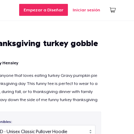
Empezar a Diseñar
Iniciar sesión
anksgiving turkey gobble
y Hensley
r anyone that loves eating turkey Gravy pumpkin pie
nksgiving day This funny tee is perfect to wear to a
 during fall, or to thanksgiving dinner with family
ravy down the side of me funny turkey thanksgiving
nibles: