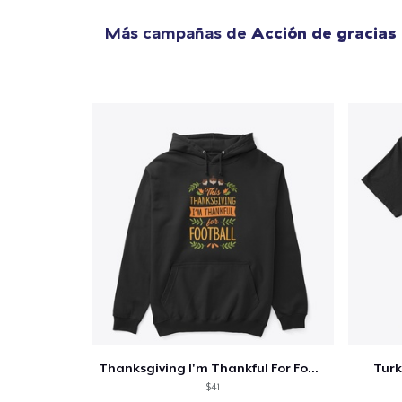
Más campañas de
Acción de gracias
Thanksgiving I'm Thankful For Football
Turk
$41