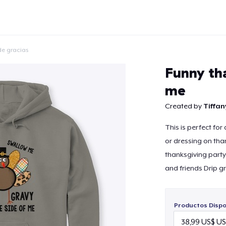
de gracias
Funny th
me
Created by
Tiffan
Continuar
This is perfect fo
or dressing on tha
thanksgiving party,
and friends Drip g
Productos Dispo