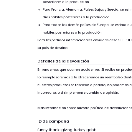
posteriores a la producción.
Para Francia, Alemania, Países Bajos y Suecia, se est
días hábiles posteriores a la producción.
Fin
Para todos los demás países de Europa, se estima que
hábiles posteriores a la producción.
Para los pedidos internacionales enviados desde EE. UU
su país de destino.
Detalles de la devolución
Entendemos que ocurren accidentes. Si recibe un prod
lo reemplazaremos o le ofreceremos un reembolso dentr
nuestros productos se fabrican a pedido, no podemos ac
incorrectos o si simplemente cambia de opinión.
Más información sobre nuestra política de devolucione
ID de campaña
funny-thanksgiving-turkey-gobb