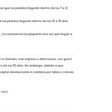
ima que los pedidos llegarán dentro de los 7 a 12
alizar y pagar pedido
Seguir com
 los pedidos llegarán dentro de los 10 a 16 días
Unisex Classic Pullover Hoodie
., no rastreamos los paquetes una vez que llegan a
38,99 US$
Classic Crew Neck T-Shirt
21,99 US$
ucto dañado, mal impreso o defectuoso, con gusto
o de los 30 días. Sin embargo, debido a que
Unisex Classic Crewneck Sweatshirt
eptar devoluciones ni cambios por tallas o colores
33,99 US$
Premium Long Sleeve Tee
s
aquí
.
26,99 US$
Women's Flowy Tank Top