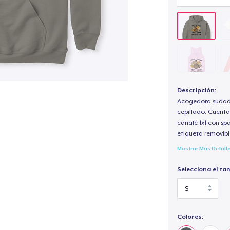
Descripción:
Acogedora sudade
cepillado. Cuenta
canalé 1x1 con sp
etiqueta removibl
Mostrar Más Detall
Selecciona el ta
Colores: