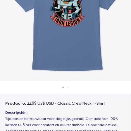
Cómo funciona
Venda en todas partes
Venda lo que sea
Producto:
22,99 US$ USD - Classic Crew Neck T-Shirt
Descripción:
Tijdloos en betrouwbaar voor dagelijks gebruik. Gemaakt van 100%
katoen (4-6 oz) voor comfort en duurzaamheid. Dubbelnaaldstiksel,
geribde ronde hals en afscheurbaar label zorgen voor een klassieke,