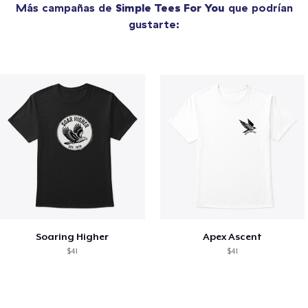
Más campañas de
Simple Tees For You
que podrían
gustarte:
Soaring Higher
Apex Ascent
$41
$41