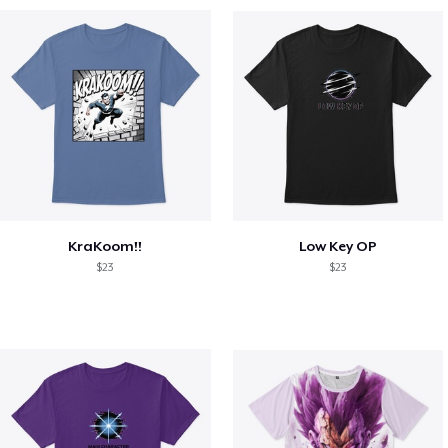
KraKoom!!
Low Key OP
$23
$23