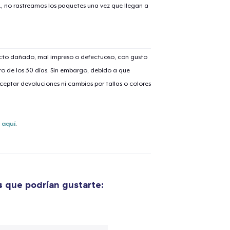
., no rastreamos los paquetes una vez que llegan a
ucto dañado, mal impreso o defectuoso, con gusto
lo añadido al
carrito
o de los 30 días. Sin embargo, debido a que
eptar devoluciones ni cambios por tallas o colores
s
aquí
.
alizar y pagar pedido
Seguir com
Die Cut Sticker
7,99 US$
s
que podrían gustarte:
Unisex Premium Pullover Hoodie
47,99 US$