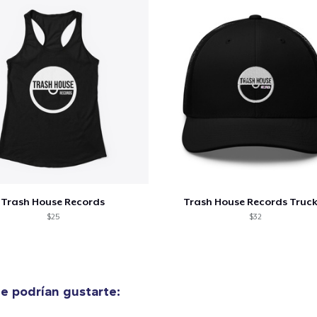
Women's Racerback Tank
24,99 US$
Next Level 3600 | Premium Ring-Spun Cotton T-Shirt
26,99 US$
Trash House Records
Trash House Records Truck
$25
$32
e podrían gustarte: