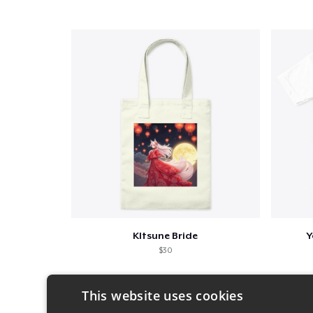
KItsune Bride
Y
$30
This website uses cookies