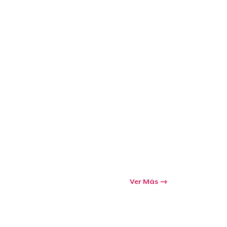
Ir al carrito
Cant.
prando
Ver Más