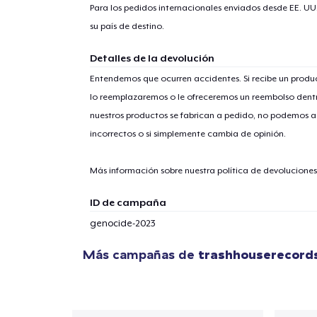
Para los pedidos internacionales enviados desde EE. UU
su país de destino.
Detalles de la devolución
Entendemos que ocurren accidentes. Si recibe un prod
1
artícu
lo reemplazaremos o le ofreceremos un reembolso dentr
nuestros productos se fabrican a pedido, no podemos ac
incorrectos o si simplemente cambia de opinión.
Más información sobre nuestra política de devolucione
Fin
ID de campaña
genocide-2023
Más campañas de
trashhouserecord