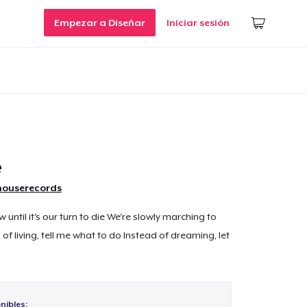
Empezar a Diseñar
Iniciar sesión
e
houserecords
w until it's our turn to die We're slowly marching to
 of living, tell me what to do Instead of dreaming, let
nibles: