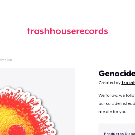
trashhouserecords
ew Year
Continuar
Genocid
Created by
trash
We follow, we follo
our suicide Instead
me die for you
Productos Dispo