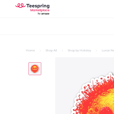
Home
Shop All
Shop by Holiday
Lunar N