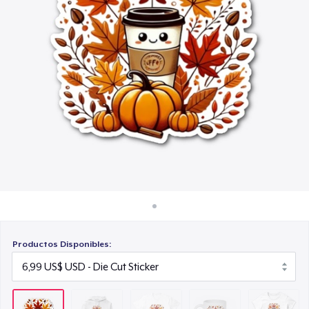
Cómo funciona
16,99 US$
Venda en todas partes
Mug
Venda lo que sea
11,99 US$
Women's Classic Tee
23,99 US$
Productos Disponibles: