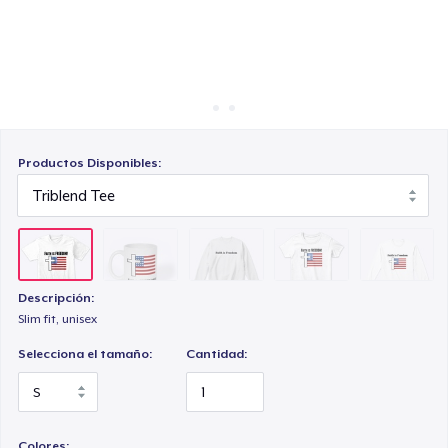
Cómo funciona
Venda en todas partes
Women's Classic Tee
Venda lo que sea
Classic Long Sleeve Tee
Productos Disponibles:
Descripción:
Slim fit, unisex
Selecciona el tamaño:
Cantidad:
Colores: