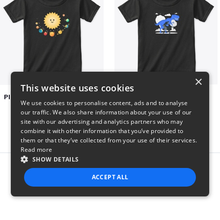
×
This website uses cookies
Planets toasting marshmallows
Dianousar design
We use cookies to personalise content, ads and to analyse
$22
$22
our traffic. We also share information about your use of our
site with our advertising and analytics partners who may
combine it with other information that you’ve provided to
them or that they’ve collected from your use of their services.
Read more
SHOW DETAILS
Report this product
ACCEPT ALL
STRICTLY NECESSARY
PERFORMANCE