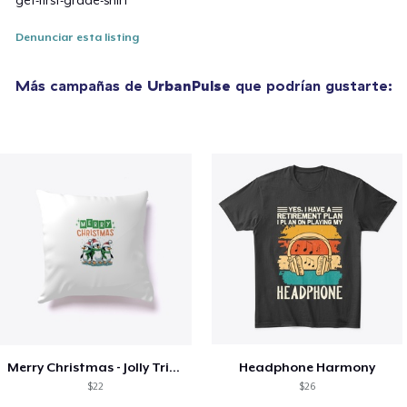
get-first-grade-shirt
Denunciar esta listing
Más campañas de
UrbanPulse
que podrían gustarte:
Merry Christmas - Jolly Trio Edition
Headphone Harmony
$22
$26