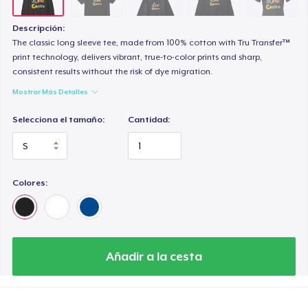
Tru transfer Printed Premium Tee
31,99 US$
Descripción:
The classic long sleeve tee, made from 100% cotton with Tru Transfer™
Kids Premium Tee
print technology, delivers vibrant, true-to-color prints and sharp,
consistent results without the risk of dye migration.
22,99 US$
Mostrar Más Detalles
Tru Transfer Printed Classic Tee
Selecciona el tamaño:
Cantidad:
24,99 US$
Tru Transfer Printed Unisex Premium Hoodie
52,99 US$
Colores:
Eco Unisex Tee
33,99 US$
Añadir a la cesta
Next Level 3600 | Premium Ring-Spun Cotton T-Shirt
24,99 US$