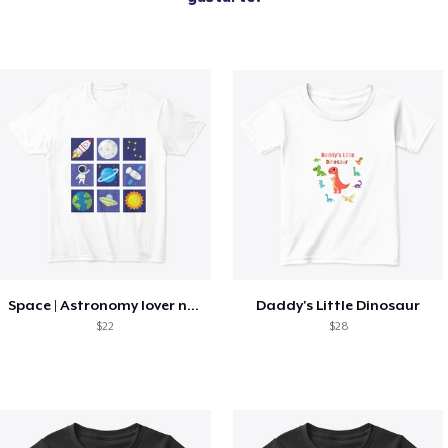
Space | Astronomy lover nice summer tee
Daddy's Little Dinosaur
$22
$28