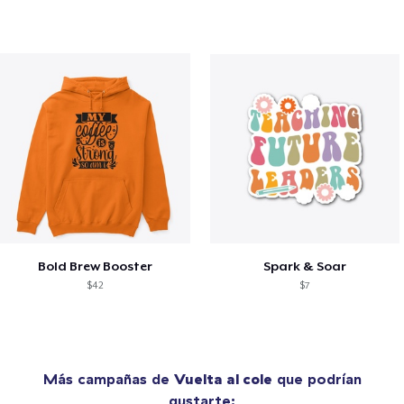
Bold Brew Booster
Spark & Soar
$42
$7
Más campañas de
Vuelta al cole
que podrían
gustarte: