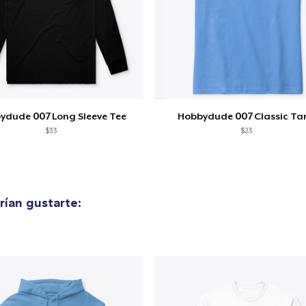
ydude 007 Long Sleeve Tee
Hobbydude 007 Classic Ta
$33
$23
ían gustarte: