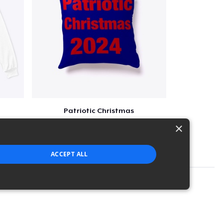
Patriotic Christmas
$29
×
ACCEPT ALL