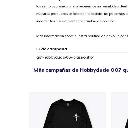
lo reemplazaremos o le ofreceremos un reembolso dentr
nuestros productos se fabrican a pedido, no podemos ac
1
artícu
incorrectos o si simplemente cambia de opinión.
Más información sobre nuestra política de devolucione
ID de campaña
Fin
get-hobbydude-007-classic-shor
Más campañas de
Hobbydude 007
qu