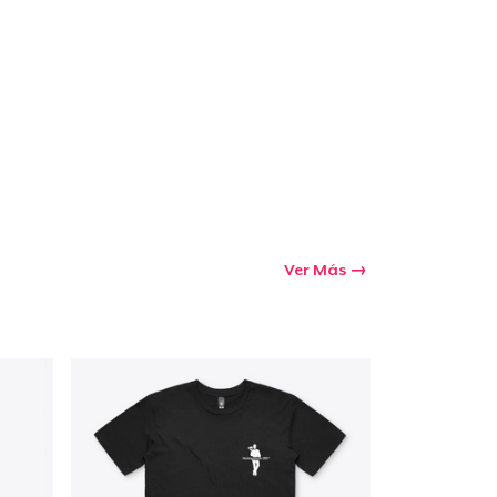
Ir al carrito
Cant.
prando
Ver Más