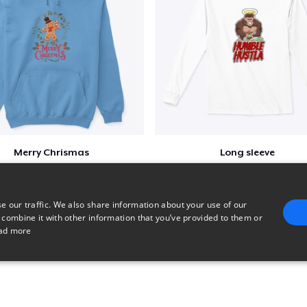
Merry Chrismas
Long sleeve
$41
$31
e our traffic. We also share information about your use of our
 combine it with other information that you’ve provided to them or
ad more
E
TARGETING
FUNCTIONALITY
UNCLASSIFIED