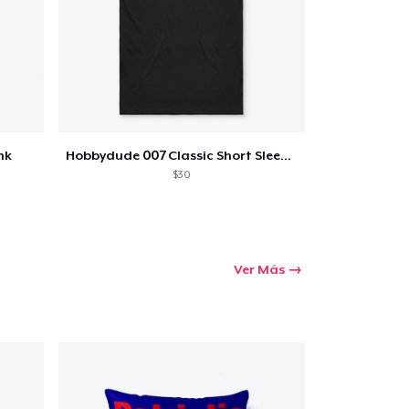
nk
Hobbydude 007 Classic Short Sleeve Tee
$30
Ver Más