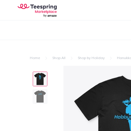
Home
Shop All
Shop by Holiday
Hanukk