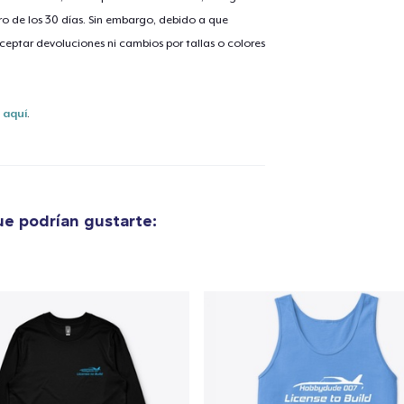
o de los 30 días. Sin embargo, debido a que
eptar devoluciones ni cambios por tallas o colores
lo añadido al
carrito
s
aquí
.
alizar y pagar pedido
Seguir com
e podrían gustarte: