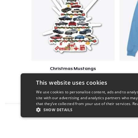
Christmas Mustangs
$28
This website uses cookies
We use cookies to personalise content, ads and to analys
site with our advertising and analytics partners who may
that they’ve collected from your use of their services.
Re
SHOW DETAILS
Report this product
STRICTLY NECESSARY
PERFORMANC