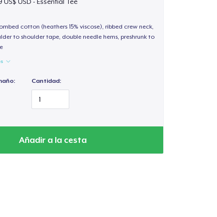
9 US$ USD - Essential Tee
 combed cotton (heathers 15% viscose), ribbed crew neck,
lder to shoulder tape, double needle hems, preshrunk to
e
es
maño:
Cantidad:
Añadir a la cesta