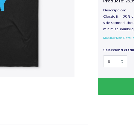
Producto:
28,9
Descripción:
Classic fit, 100%
side seamed, shou
minimize shrinkag
Mostrar Más Detall
Selecciona el ta