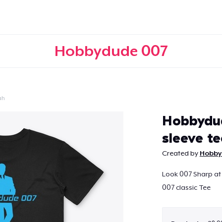
Hobbydude 007
ah
Continuar
Hobbydud
sleeve te
Created by
Hobby
Look 007 Sharp at
007 classic Tee