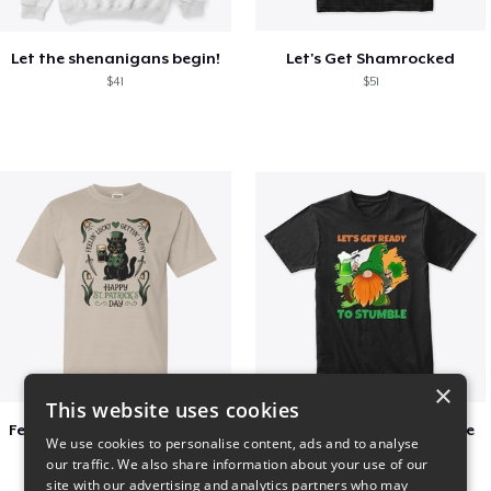
Let the shenanigans begin!
Let's Get Shamrocked
$41
$51
×
This website uses cookies
Feelin Lucky for St Patrick's Day
Let's Get Ready To Stumble
We use cookies to personalise content, ads and to analyse
$23
$29
our traffic. We also share information about your use of our
site with our advertising and analytics partners who may