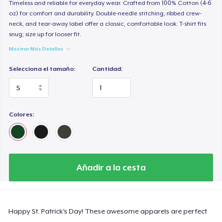
Timeless and reliable for everyday wear. Crafted from 100% Cotton (4-6
oz) for comfort and durability. Double-needle stitching, ribbed crew-
neck, and tear-away label offer a classic, comfortable look. T-shirt fits
snug; size up for looser fit.
Mostrar Más Detalles
Selecciona el tamaño:
Cantidad:
Colores:
Añadir a la cesta
Happy St. Patrick's Day! These awesome apparels are perfect