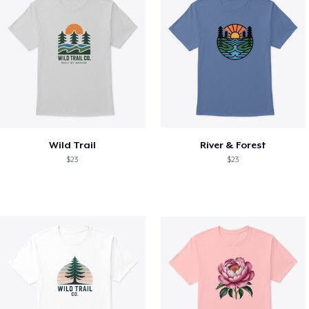
Wild Trail
River & Forest
$23
$23