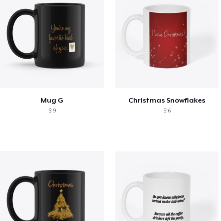
Mug G
Christmas Snowflakes
$19
$16