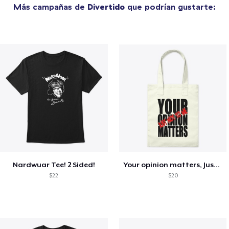
Más campañas de
Divertido
que podrían gustarte:
Nardwuar Tee! 2 Sided!
Your opinion matters, Just not to me!
$22
$20