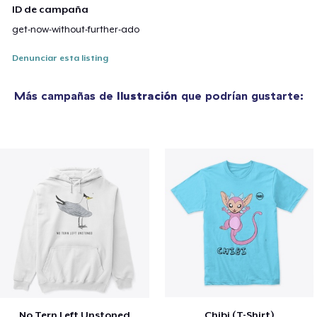
ID de campaña
get-now-without-further-ado
Denunciar esta listing
Más campañas de
Ilustración
que podrían gustarte:
No Tern Left Unstoned
Chibi (T-Shirt)