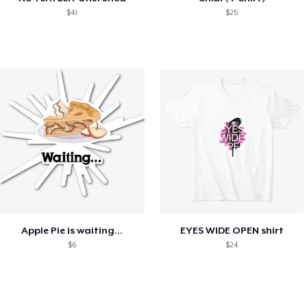
$41
$25
Apple Pie is waiting...
EYES WIDE OPEN shirt
$6
$24