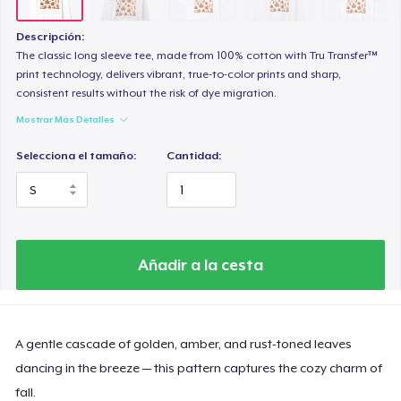
Heavy Tee
44,99 US$
Descripción:
The classic long sleeve tee, made from 100% cotton with Tru Transfer™
Tru transfer Printed Premium Tee
print technology, delivers vibrant, true-to-color prints and sharp,
consistent results without the risk of dye migration.
29,99 US$
Mostrar Más Detalles
Tru Transfer Printed Classic Tee
Selecciona el tamaño:
Cantidad:
27,99 US$
Tru Transfer Unisex Crewneck Sweatshirt
40,99 US$
Añadir a la cesta
Tru Transfer Printed Unisex Premium Hoodie
61,99 US$
A gentle cascade of golden, amber, and rust-toned leaves
Classic Long Sleeve Tee
30,99 US$
dancing in the breeze — this pattern captures the cozy charm of
fall.