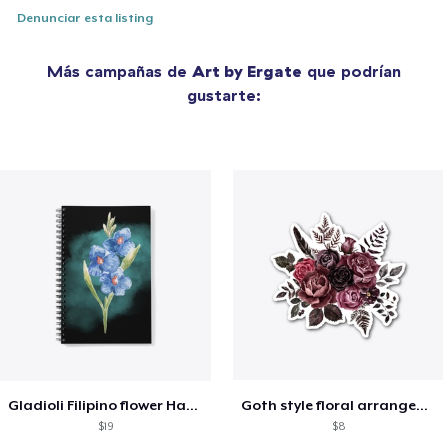
Denunciar esta listing
Más campañas de
Art by Ergate
que podrían
gustarte:
Gladioli Filipino flower Hand
Goth style floral arrangement
$19
$8