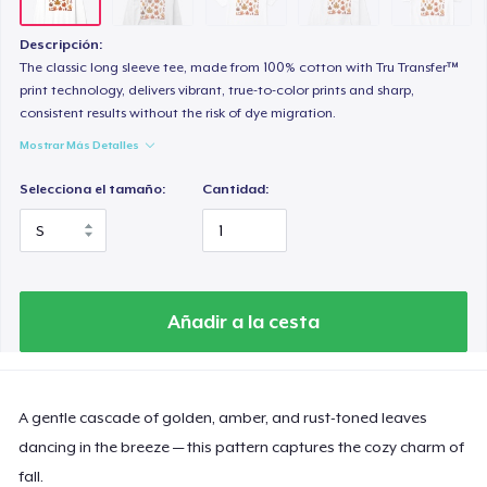
Heavy Tee
44,99 US$
Descripción:
The classic long sleeve tee, made from 100% cotton with Tru Transfer™
Tru transfer Printed Premium Tee
print technology, delivers vibrant, true-to-color prints and sharp,
consistent results without the risk of dye migration.
29,99 US$
Mostrar Más Detalles
Tru Transfer Printed Classic Tee
Selecciona el tamaño:
Cantidad:
27,99 US$
Tru Transfer Unisex Crewneck Sweatshirt
40,99 US$
Añadir a la cesta
Tru Transfer Printed Unisex Premium Hoodie
61,99 US$
A gentle cascade of golden, amber, and rust-toned leaves
Classic Long Sleeve Tee
30,99 US$
dancing in the breeze — this pattern captures the cozy charm of
fall.