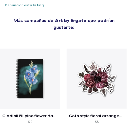
Denunciar esta listing
Más campañas de
Art by Ergate
que podrían
gustarte:
Gladioli Filipino flower Hand
Goth style floral arrangement
$19
$8