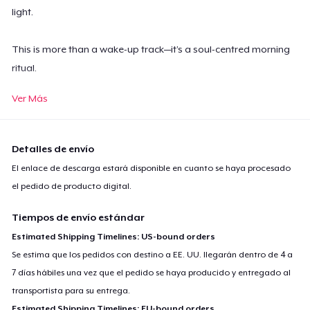
light.
This is more than a wake-up track—it’s a soul-centred morning
ritual.
Ver Más
"The light is rising outside...
and inside you too.
Detalles de envío
A new day.
El enlace de descarga estará disponible en cuanto se haya procesado
A new breath.
el pedido de producto digital.
A new chance to shine."
Tiempos de envío estándar
Estimated Shipping Timelines: US-bound orders
Se estima que los pedidos con destino a EE. UU. llegarán dentro de 4 a
7 días hábiles una vez que el pedido se haya producido y entregado al
transportista para su entrega.
Estimated Shipping Timelines: EU-bound orders