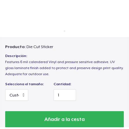
Cómo funciona
Venda en todas partes
Venda lo que sea
Producto:
Die Cut Sticker
Descripción:
Features 6 mil calendered Vinyl and pressure sensitive adhesive. UV
gloss laminate finish added to protect and preserve design print quality.
Adequate for outdoor use.
Selecciona el tamaño:
Cantidad:
Añadir a la cesta