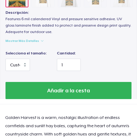
Women's Classic Tee
23,99 US$
Descripción:
Features 6 mil calendered Vinyl and pressure sensitive adhesive. UV
Tru Transfer Printed Classic Tee
gloss laminate finish added to protect and preserve design print quality.
Adequate for outdoor use.
27,99 US$
Mostrar Más Detalles
Comfort Colors 1717 | Classic Heavyweight T-Shirt
Selecciona el tamaño:
Cantidad:
24,99 US$
Tru Transfer Unisex Crewneck Sweatshirt
40,99 US$
Añadir a la cesta
Tru Transfer Printed Unisex Premium Hoodie
61,99 US$
Golden Harvest is a warm, nostalgic illustration of endless
Classic Long Sleeve Tee
30,99 US$
cornfields and sunlit hay bales, capturing the heart of autumn’s
countryside charm. With soft golden hues and gentle textures, it