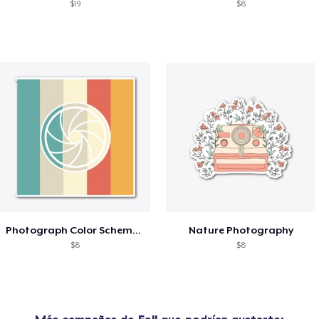
$19
$8
Photograph Color Scheme Aesthetic
Nature Photography
$8
$8
Más campañas de
Fall
que podrían gustarte: