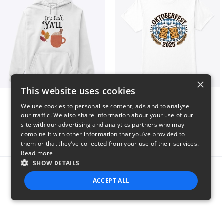
×
This website uses cookies
It’s Fall, Ya’ll
Oktoberfest 2025
We use cookies to personalise content, ads and to analyse
$41
$41
our traffic. We also share information about your use of our
site with our advertising and analytics partners who may
combine it with other information that you’ve provided to
them or that they’ve collected from your use of their services.
Read more
SHOW DETAILS
Report this product
ACCEPT ALL
STRICTLY NECESSARY
PERFORMANCE