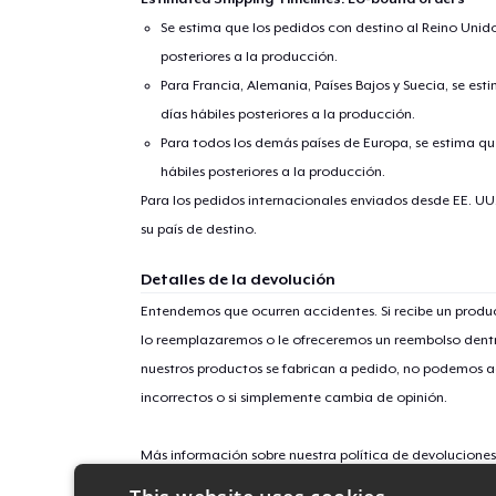
Se estima que los pedidos con destino al Reino Unido 
posteriores a la producción.
Para Francia, Alemania, Países Bajos y Suecia, se est
días hábiles posteriores a la producción.
Para todos los demás países de Europa, se estima que
hábiles posteriores a la producción.
Para los pedidos internacionales enviados desde EE. UU
su país de destino.
Detalles de la devolución
Entendemos que ocurren accidentes. Si recibe un prod
lo reemplazaremos o le ofreceremos un reembolso dentr
nuestros productos se fabrican a pedido, no podemos ac
incorrectos o si simplemente cambia de opinión.
Más información sobre nuestra política de devolucione