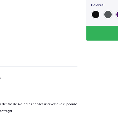
Colores:
lo añadido al
carrito
alizar y pagar pedido
Seguir com
.
Unisex Classic Pullover Hoodie
n dentro de 4 a 7 días hábiles una vez que el pedido
Classic Crew Neck T-Shirt
 entrega.