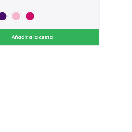
Añadir a la cesta
Ir al carrito
Cant.
prando