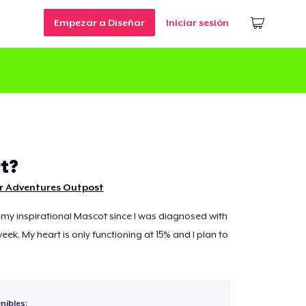
Empezar a Diseñar
Iniciar sesión
t?
r Adventures Outpost
is my inspirational Mascot since I was diagnosed with
week. My heart is only functioning at 15% and I plan to
nibles: