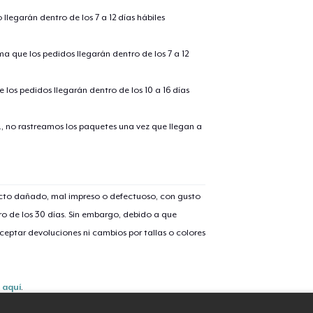
llegarán dentro de los 7 a 12 días hábiles
Comfort Tee
ima que los pedidos llegarán dentro de los 7 a 12
Mug
 los pedidos llegarán dentro de los 10 a 16 días
., no rastreamos los paquetes una vez que llegan a
Unisex Classic Crewneck Sweatshirt
Women's Classic Tee
ucto dañado, mal impreso o defectuoso, con gusto
o de los 30 días. Sin embargo, debido a que
eptar devoluciones ni cambios por tallas o colores
Premium V-Neck Tee
Classic Long Sleeve Tee
s
aquí
.