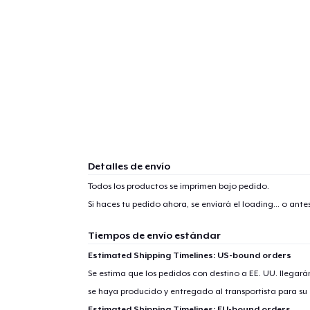
1
artícu
Detalles de envío
Todos los productos se imprimen bajo pedido.
Fin
Si haces tu pedido ahora, se enviará el
loading...
o antes
Tiempos de envío estándar
Estimated Shipping Timelines: US-bound orders
Se estima que los pedidos con destino a EE. UU. llegará
se haya producido y entregado al transportista para su
Estimated Shipping Timelines: EU-bound orders