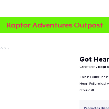
Raptor Adventures Outpost
e's Day
Continuar
Got Hear
Created by
Rapto
This is Faith! She 
Heart Failure last 
rebuild it!
Productos Dispo