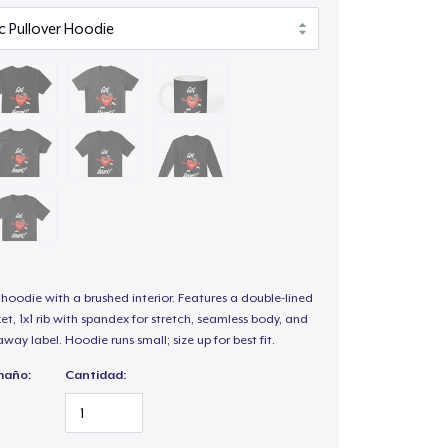
hoodie with a brushed interior. Features a double-lined
, 1x1 rib with spandex for stretch, seamless body, and
way label. Hoodie runs small; size up for best fit.
maño:
Cantidad: