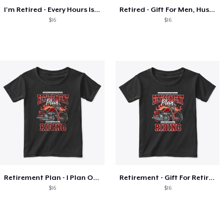
I'm Retired - Every Hours Is Happy Hour
Retired - Gift For Men, Husband& Grandpa
$16
$16
Retirement Plan - I Plan On Riding
Retirement - Gift For Retired Men
$16
$16