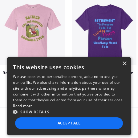
×
This website uses cookies
Retired and the happiest grandma ever
Retirement, Freedom to be
We use cookies to personalise content, ads and to analyse
$22
$18
our traffic. We also share information about your use of our
site with our advertising and analytics partners who may
combine it with other information that you’ve provided to
them or that they’ve collected from your use of their services.
Read more
SHOW DETAILS
Report this product
ACCEPT ALL
STRICTLY NECESSARY
PERFORMANCE