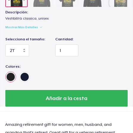
Classic Tank Top
21,99 US$
Descripción:
Vestibilità classica, unisex
Kids Premium Tee
Mostrar Más Detalles
18,99 US$
Selecciona el tamaño:
Cantidad:
Premium Tank Top
22,99 US$
Colores:
Baby Premium Onesie
18,99 US$
Classic Long Sleeve Tee
Añadir a la cesta
25,99 US$
Next Level 3600 | Premium Ring-Spun Cotton T-Shirt
23,99 US$
Amazing retirement gift for women, men, husband, and
grandpa that's retired. Great gift for a veteran retirement