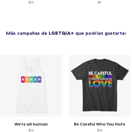
$25
$17
Más campañas de
LGBTQIA+
que podrían gustarte:
We're all human
Be Careful Who You Hate
$36
$46