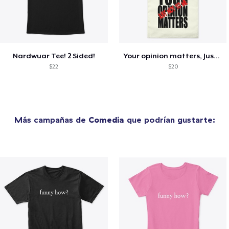
Nardwuar Tee! 2 Sided!
Your opinion matters, Just not to me!
$22
$20
Más campañas de
Comedia
que podrían gustarte: