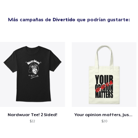
Más campañas de
Divertido
que podrían gustarte:
Nardwuar Tee! 2 Sided!
Your opinion matters, Just not to me!
$22
$20