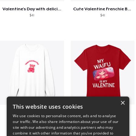
Valentine's Day with delicious food
Cute Valentine Frenchie Bulldog
$41
$41
×
This website uses cookies
vday !
VALENTINE WAIFU
We use cookies to personalise content, ads and to analyse
$37
$25
our traffic. We also share information about your use of our
site with our advertising and analytics partners who may
combine it with other information that you’ve provided to