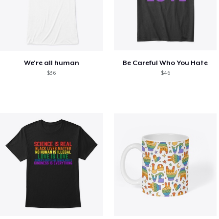
We're all human
Be Careful Who You Hate
$36
$46