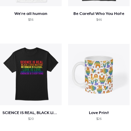
We're all human
Be Careful Who You Hate
$36
$46
SCIENCE IS REAL, BLACK LIVES MATTER
Love Print
$20
$26