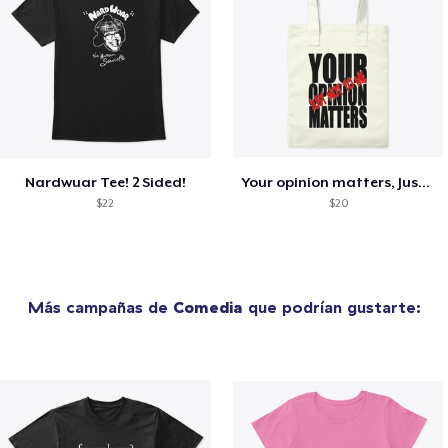
Nardwuar Tee! 2 Sided!
Your opinion matters, Just not to me!
$22
$20
Más campañas de
Comedia
que podrían gustarte: