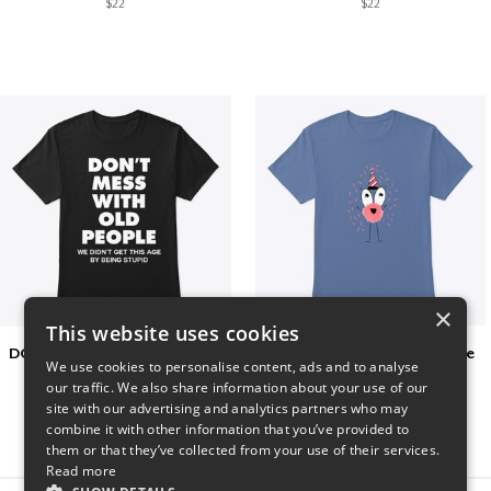
$22
$22
×
This website uses cookies
DON´T MESS WITH OLD PEOPLE
Adoption Is Both celebrate
We use cookies to personalise content, ads and to analyse
$48
$22
our traffic. We also share information about your use of our
site with our advertising and analytics partners who may
combine it with other information that you’ve provided to
them or that they’ve collected from your use of their services.
Read more