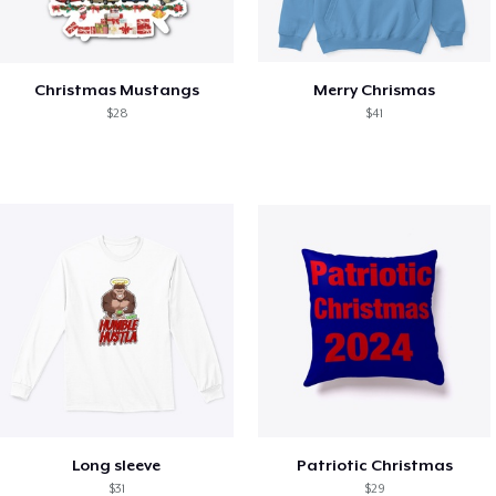
Christmas Mustangs
Merry Chrismas
$28
$41
Long sleeve
Patriotic Christmas
$31
$29