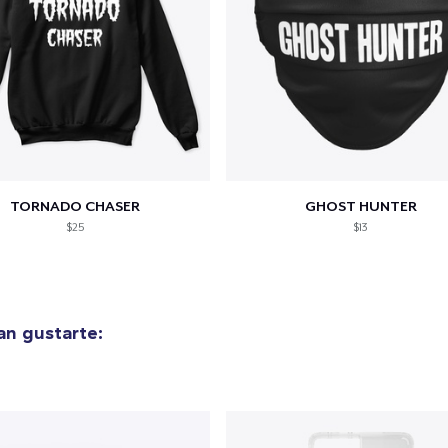
lo añadido al
carrito
TORNADO CHASER
GHOST HUNTER
$25
$13
alizar y pagar pedido
Seguir com
n gustarte: