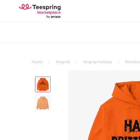
Home
Shop All
Shop by Holiday
Navida