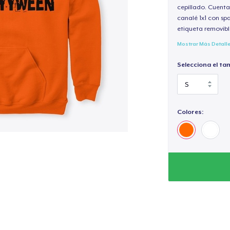
cepillado. Cuenta
canalé 1x1 con sp
etiqueta removibl
Mostrar Más Detall
Selecciona el ta
Colores: