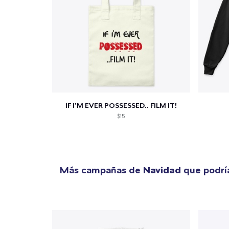
1
artícu
IF I'M EVER POSSESSED.. FILM IT!
$15
Fin
Más campañas de
Navidad
que podría