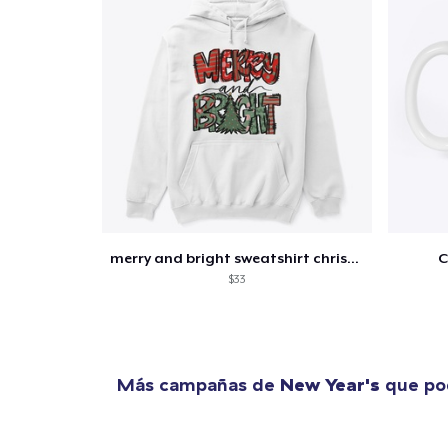
merry and bright sweatshirt christmas
C
$33
Más campañas de
New Year's
que pod