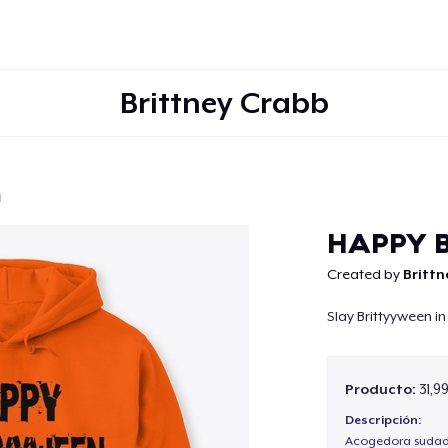
Brittney Crabb
d
Continuar
HAPPY 
Created by
Brittn
Slay Brittyyween in 
Producto:
31,9
Descripción:
Acogedora sudade