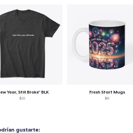
ew Year, Still Broke" BLK
Fresh Start Mugs
$20
$16
drían gustarte: