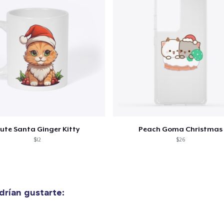
ute Santa Ginger Kitty
Peach Goma Christmas
$12
$26
rían gustarte: