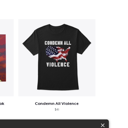
ook
Condemn All Violence
$41
×