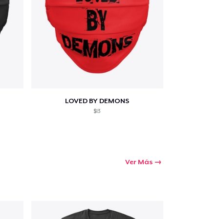
Ir al carrito
Cant.
LOVED BY DEMONS
$13
prando
Ver Más