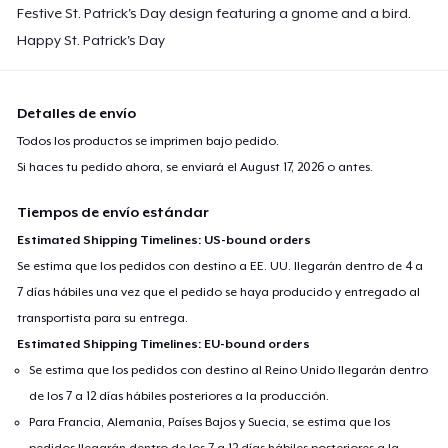
Festive St. Patrick's Day design featuring a gnome and a bird.
Next Level 3600 | Premium Ring-Spun Cotton T-Shirt
24,99 US$
Happy St. Patrick's Day
Detalles de envío
Todos los productos se imprimen bajo pedido.
Si haces tu pedido ahora, se enviará el
August 17, 2026
o antes.
Tiempos de envío estándar
Estimated Shipping Timelines: US-bound orders
Se estima que los pedidos con destino a EE. UU. llegarán dentro de 4 a
7 días hábiles una vez que el pedido se haya producido y entregado al
transportista para su entrega.
Estimated Shipping Timelines: EU-bound orders
Se estima que los pedidos con destino al Reino Unido llegarán dentro
de los 7 a 12 días hábiles posteriores a la producción.
Para Francia, Alemania, Países Bajos y Suecia, se estima que los
pedidos llegarán dentro de los 7 a 12 días hábiles posteriores a la