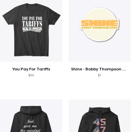
You Pay For Tariffs
Shine - Bobby Thompson Band Merch
$46
$7