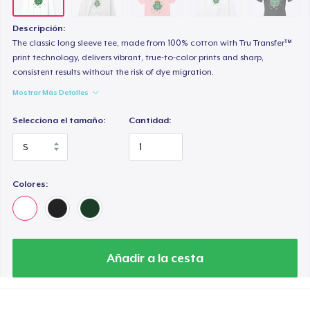
Heavy Tee
44,99 US$
Descripción:
The classic long sleeve tee, made from 100% cotton with Tru Transfer™
Tru transfer Printed Premium Tee
print technology, delivers vibrant, true-to-color prints and sharp,
consistent results without the risk of dye migration.
29,99 US$
Mostrar Más Detalles
Tru Transfer Printed Classic Tee
Selecciona el tamaño:
Cantidad:
27,99 US$
Tru Transfer Unisex Crewneck Sweatshirt
40,99 US$
Colores:
Tru Transfer Printed Unisex Premium Hoodie
61,99 US$
Añadir a la cesta
Classic Long Sleeve Tee
30,99 US$