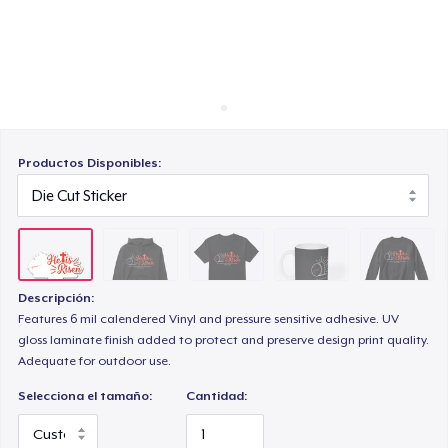
Cómo funciona
Venda en todas partes
Mug
Venda lo que sea
Unisex Classic Crewneck Sweatshirt
Productos Disponibles:
Women's Classic Tee
Descripción:
Women's Racerback Tank
Features 6 mil calendered Vinyl and pressure sensitive adhesive. UV
gloss laminate finish added to protect and preserve design print quality.
Adequate for outdoor use.
Classic Long Sleeve Tee
Selecciona el tamaño:
Cantidad: