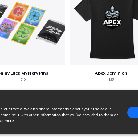
Shiny Luck Mystery Pins
Apex Dominion
$10
$23
e our traffic. We also share information about your use of our
 combine it with other information that you’ve provided to them or
ad more
E
TARGETING
FUNCTIONALITY
UNCLASSIFIED