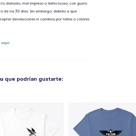
ucto dañado, mal impreso o defectuoso, con gusto
o de los 30 días. Sin embargo, debido a que
eptar devoluciones ni cambios por tallas o colores
lo añadido al
carrito
s
aquí
.
alizar y pagar pedido
Seguir com
ou
que podrían gustarte: