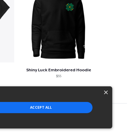
Shiny Luck Embroidered Hoodie
$55
×
ACCEPT ALL