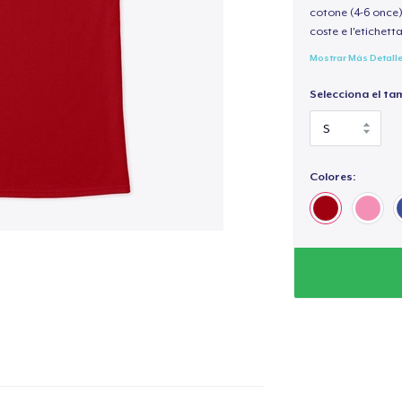
cotone (4-6 once) 
coste e l'etichett
Mostrar Más Detall
Selecciona el ta
Colores: