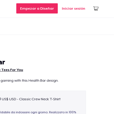
Empezar a Diseñar
Iniciar sesión
ar
 Tees For You
 gaming with this Health Bar design.
9 US$ USD - Classic Crew Neck T-Shirt
idabile da indossare ogni giorno. Realizzato in 100%