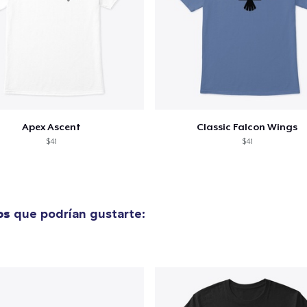
Apex Ascent
Classic Falcon Wings
$41
$41
os
que podrían gustarte: