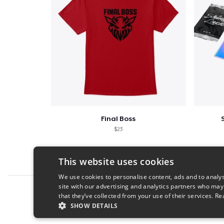
Final Boss
$23
This website uses cookies
We use cookies to personalise content, ads and to analys
site with our advertising and analytics partners who may
Report this product
that they’ve collected from your use of their services.
Re
SHOW DETAILS
STRICTLY NECESSARY
PERFORMANC