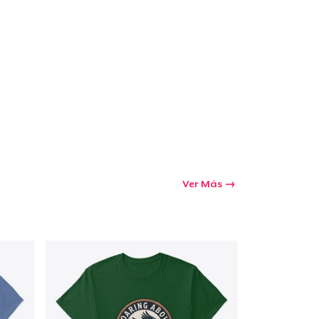
Ir al carrito
Cant.
prando
Ver Más