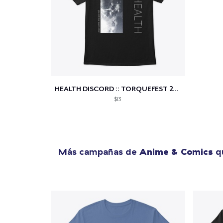
1
artícu
HEALTH DISCORD :: TORQUEFEST 2021
$13
Fin
Más campañas de
Anime & Comics
qu