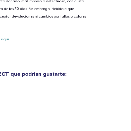
ucto dañado, mal impreso o defectuoso, con gusto
o de los 30 días. Sin embargo, debido a que
eptar devoluciones ni cambios por tallas o colores
s
aquí
.
ECT
que podrían gustarte: