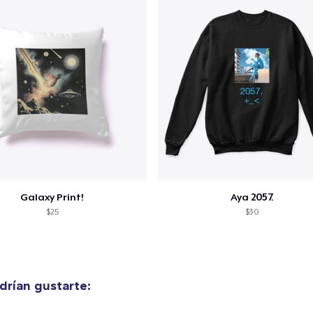
Galaxy Print!
Aya 2057.
$25
$30
rían gustarte: