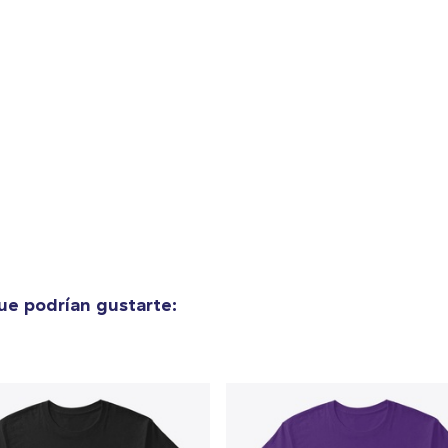
lo añadido al
carrito
alizar y pagar pedido
Seguir com
e podrían gustarte: