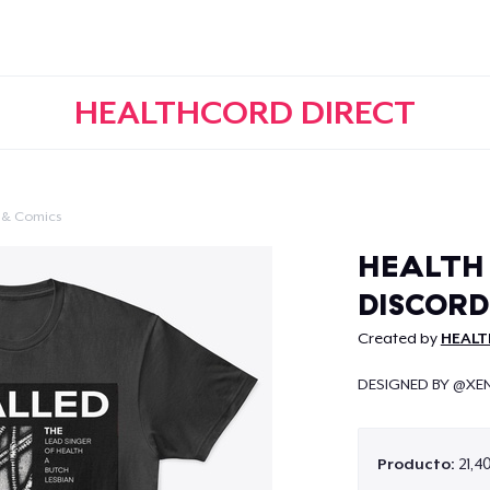
HEALTHCORD DIRECT
 & Comics
Continuar
HEALTH 
DISCORD
Created by
HEALT
DESIGNED BY @XE
Producto:
21,4