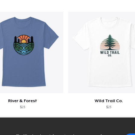
River & Forest
Wild Trail Co.
$23
$23