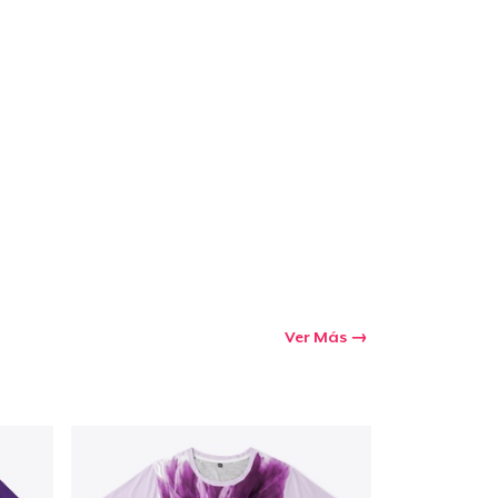
Ir al carrito
Cant.
prando
Ver Más