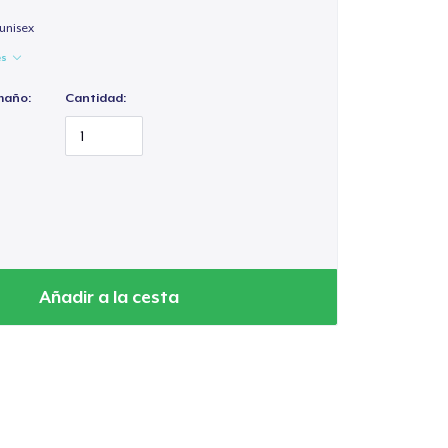
unisex
es
maño:
Cantidad:
Añadir a la cesta