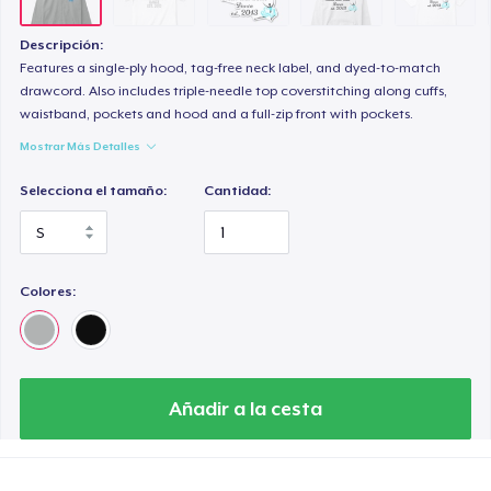
Mug
15,00 US$
Descripción:
Features a single-ply hood, tag-free neck label, and dyed-to-match
Unisex Classic Crewneck Sweatshirt
drawcord. Also includes triple-needle top coverstitching along cuffs,
waistband, pockets and hood and a full-zip front with pockets.
30,00 US$
Mostrar Más Detalles
Women's Premium V-Neck Tee
Selecciona el tamaño:
Cantidad:
25,00 US$
Premium Long Sleeve Tee
33,00 US$
Colores:
Women's Comfort Tee
20,00 US$
Añadir a la cesta
Kids Premium Tee
20,00 US$