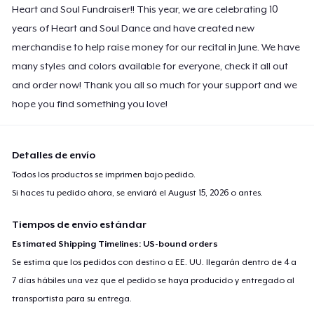
Heart and Soul Fundraiser!! This year, we are celebrating 10
Women's Flowy Tank Top
25,00 US$
years of Heart and Soul Dance and have created new
merchandise to help raise money for our recital in June. We have
Toddler Classic Tee
many styles and colors available for everyone, check it all out
24,86 US$
and order now! Thank you all so much for your support and we
hope you find something you love!
Detalles de envío
Todos los productos se imprimen bajo pedido.
Si haces tu pedido ahora, se enviará el
August 15, 2026
o antes.
Tiempos de envío estándar
Estimated Shipping Timelines: US-bound orders
Se estima que los pedidos con destino a EE. UU. llegarán dentro de 4 a
7 días hábiles una vez que el pedido se haya producido y entregado al
transportista para su entrega.