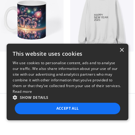
×
This website uses cookies
Fresh Start Mugs
HAPPY NEW YEAR 2025
We use cookies to personalise content, ads and to analyse
$16
$41
our traffic. We also share information about your use of our
site with our advertising and analytics partners who may
combine it with other information that you’ve provided to
them or that they’ve collected from your use of their services.
Read more
SHOW DETAILS
Report this product
ACCEPT ALL
STRICTLY NECESSARY
PERFORMANCE