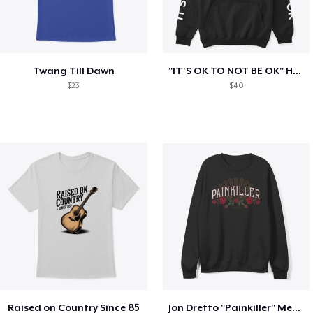
Twang Till Dawn
"IT'S OK TO NOT BE OK" Hoodie (BP LOGO)
$23
$40
Raised on Country Since 85
Jon Dretto "Painkiller" Merch Collection