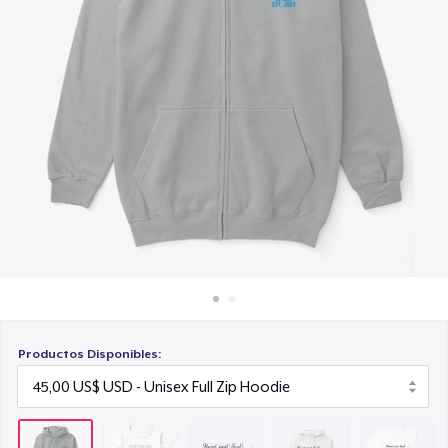
Cómo funciona
8,00 US$
Venda en todas partes
Unisex Classic Pullover Hoodie
Venda lo que sea
38,00 US$
Classic Crew Neck T-Shirt
20,00 US$
Kids Classic Pullover Hoodie
30,00 US$
Unisex Premium Pullover Hoodie
38,00 US$
Productos Disponibles:
Comfort Tee
23,00 US$