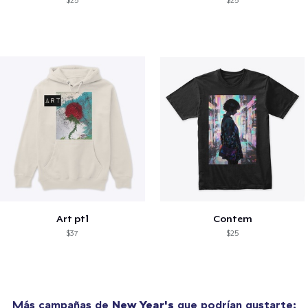
$25
$25
Art pt1
Contem
$37
$25
Más campañas de
New Year's
que podrían gustarte: