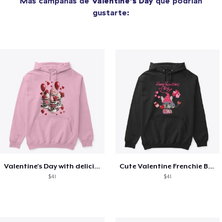
Más campañas de
Valentine's Day
que podrían
gustarte:
Valentine's Day with delicious food
Cute Valentine Frenchie Bulldog
$41
$41