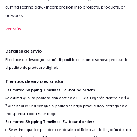
cutting technology. - Incorporation into projects, products, or
artworks.
Ver Más
Prohibited Uses: Licensee is expressly prohibited from: - Selling,
sublicensing, or distributing the cut files in any standalone
manner. - Modifying or altering the cut files in a way that
Detalles de envío
infringes on the intellectual property rights of Licensor. - Using
El enlace de descarga estará disponible en cuanto se haya procesado
the cut files for any purpose that is defamatory, obscene, or
el pedido de producto digital.
unlawful. - Selling, sublicensing, or distributing the cut files even
if altered by Licensee.
Tiempos de envío estándar
Estimated Shipping Timelines: US-bound orders
Se estima que los pedidos con destino a EE. UU. llegarán dentro de 4 a
7 días hábiles una vez que el pedido se haya producido y entregado al
transportista para su entrega.
Estimated Shipping Timelines: EU-bound orders
Se estima que los pedidos con destino al Reino Unido llegarán dentro