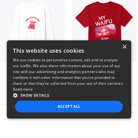
×
This website uses cookies
We use cookies to personalise content, ads and to analyse
our traffic. We also share information about your use of our
vday !
VALENTINE WAIFU
site with our advertising and analytics partners who may
$37
$25
combine it with other information that you’ve provided to
them or that they’ve collected from your use of their services.
Read more
SHOW DETAILS
ACCEPT ALL
Report this product
STRICTLY NECESSARY
PERFORMANCE
TARGETING
FUNCTIONALITY