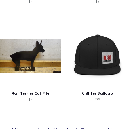
$7
$6
Rat Terrier Cut File
6.8liter Ballcap
$6
$29