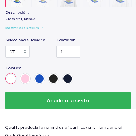
Classic Long Sleeve Tee
32,99 US$
Descripción:
Classic fit, unisex
Next Level 3600 | Premium Ring-Spun Cotton T-Shirt
Mostrar Más Detalles
22,99 US$
Selecciona el tamaño:
Cantidad:
Colores:
Añadir a la cesta
Quality products to remind us of our Heavenly Home and of
Gods Great love for us.