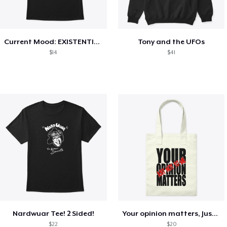
Current Mood: EXISTENTIAL CRISIS
Tony and the UFOs
$14
$41
Nardwuar Tee! 2 Sided!
Your opinion matters, Just not to me!
$22
$20