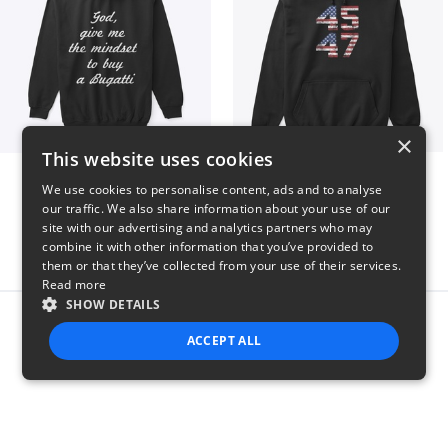
×
This website uses cookies
B
Vintage 45-47 Design
We use cookies to personalise content, ads and to analyse
$51
$40
our traffic. We also share information about your use of our
site with our advertising and analytics partners who may
combine it with other information that you’ve provided to
them or that they’ve collected from your use of their services.
Read more
SHOW DETAILS
Report this product
ACCEPT ALL
STRICTLY NECESSARY
PERFORMANCE
TARGETING
FUNCTIONALITY