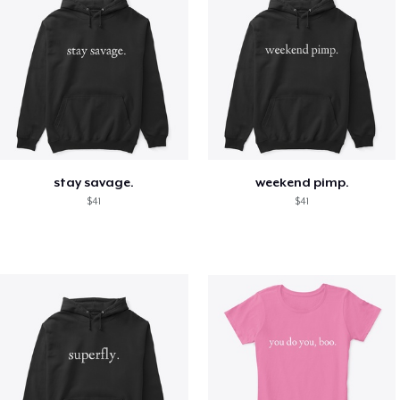
stay savage.
weekend pimp.
$41
$41