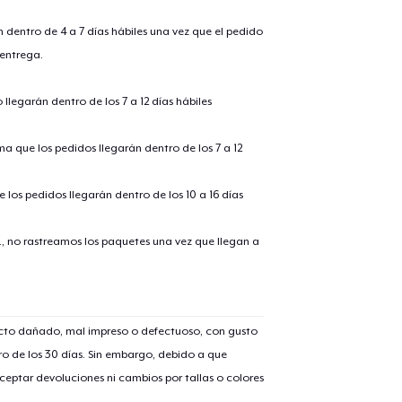
n dentro de 4 a 7 días hábiles una vez que el pedido
 entrega.
llegarán dentro de los 7 a 12 días hábiles
ima que los pedidos llegarán dentro de los 7 a 12
 los pedidos llegarán dentro de los 10 a 16 días
lo añadido al
carrito
., no rastreamos los paquetes una vez que llegan a
alizar y pagar pedido
Seguir com
ucto dañado, mal impreso o defectuoso, con gusto
o de los 30 días. Sin embargo, debido a que
eptar devoluciones ni cambios por tallas o colores