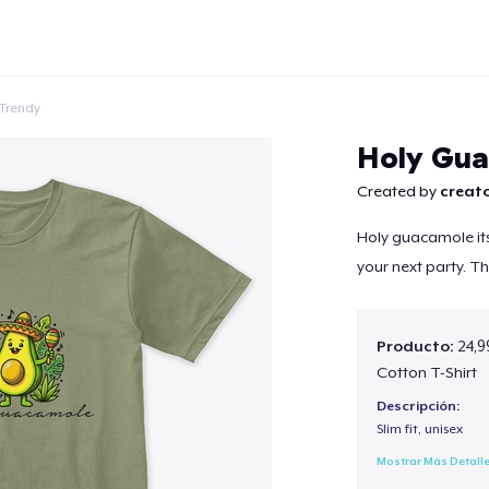
Trendy
Holy Gua
Created by
creato
Holy guacamole its
Continuar
your next party. Th
Producto:
24,9
Cotton T-Shirt
Descripción:
Slim fit, unisex
Mostrar Más Detall