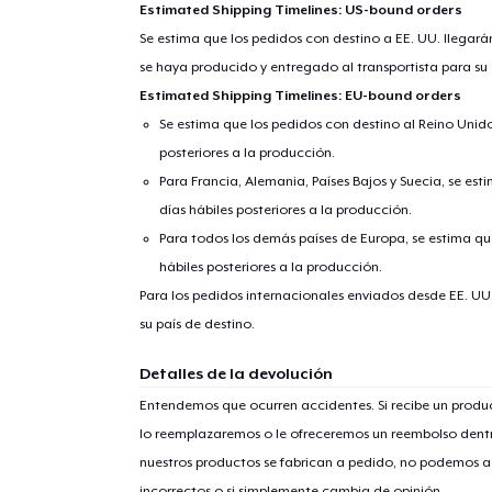
Estimated Shipping Timelines: US-bound orders
Se estima que los pedidos con destino a EE. UU. llegará
se haya producido y entregado al transportista para su
Estimated Shipping Timelines: EU-bound orders
Se estima que los pedidos con destino al Reino Unido 
posteriores a la producción.
Para Francia, Alemania, Países Bajos y Suecia, se est
días hábiles posteriores a la producción.
Para todos los demás países de Europa, se estima que
1
artícu
hábiles posteriores a la producción.
Para los pedidos internacionales enviados desde EE. UU
su país de destino.
Detalles de la devolución
Fin
Entendemos que ocurren accidentes. Si recibe un prod
lo reemplazaremos o le ofreceremos un reembolso dentr
nuestros productos se fabrican a pedido, no podemos ac
incorrectos o si simplemente cambia de opinión.