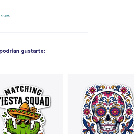
s
aquí
.
podrían gustarte: