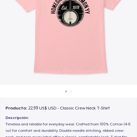
Cómo funciona
Venda en todas partes
Venda lo que sea
Producto:
22,99 US$ USD - Classic Crew Neck T-Shirt
Descripción:
Timeless and reliable for everyday wear. Crafted from 100% Cotton (4-6
oz) for comfort and durability. Double-needle stitching, ribbed crew-
neck, and tear-away label offer a classic, comfortable look. T-shirt fits