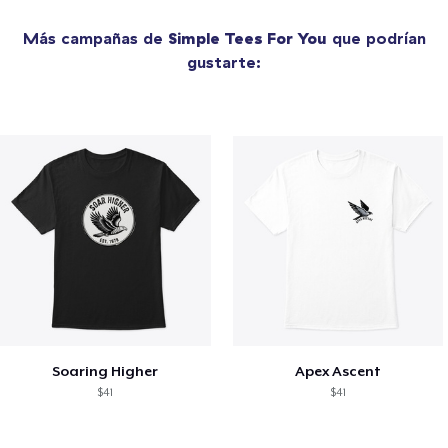
Más campañas de
Simple Tees For You
que podrían
gustarte:
Soaring Higher
Apex Ascent
$41
$41