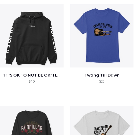
"IT'S OK TO NOT BE OK" Hoodie (BP LOGO)
Twang Till Dawn
$40
$23