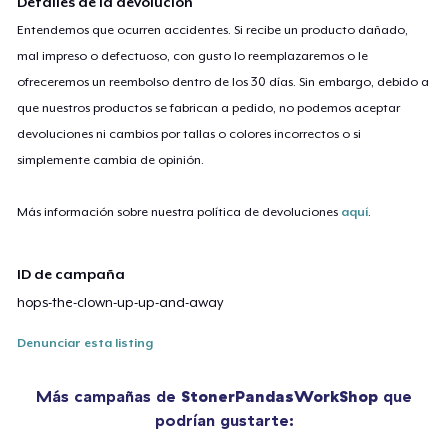
Detalles de la devolución
Entendemos que ocurren accidentes. Si recibe un producto dañado,
mal impreso o defectuoso, con gusto lo reemplazaremos o le
ofreceremos un reembolso dentro de los 30 días. Sin embargo, debido a
que nuestros productos se fabrican a pedido, no podemos aceptar
devoluciones ni cambios por tallas o colores incorrectos o si
simplemente cambia de opinión.
Más información sobre nuestra política de devoluciones
aquí
.
ID de campaña
hops-the-clown-up-up-and-away
Denunciar esta listing
Más campañas de
StonerPandasWorkShop
que
podrían gustarte: