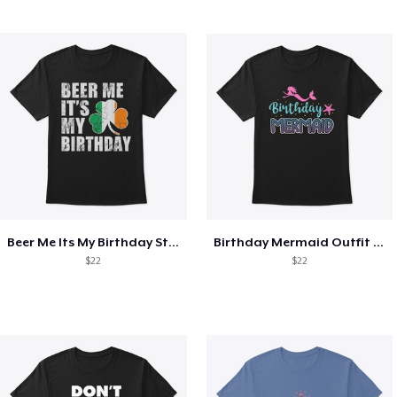
Beer Me Its My Birthday St Patricks Day
Birthday Mermaid Outfit Costume
$22
$22