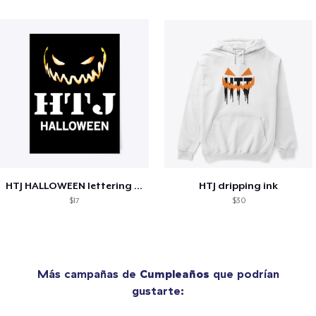
HTJ HALLOWEEN lettering design
HTJ dripping ink
$17
$30
Más campañas de
Cumpleaños
que podrían
gustarte: