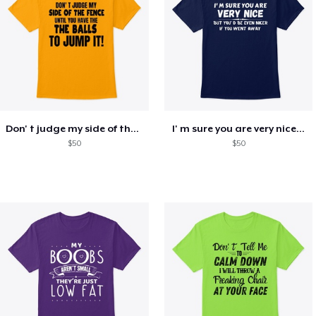
Don' t judge my side of the fence
I' m sure you are very nice...
$50
$50