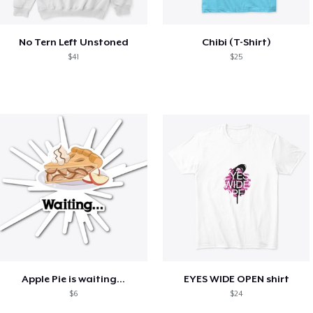
No Tern Left Unstoned
Chibi (T-Shirt)
$41
$25
Apple Pie is waiting...
EYES WIDE OPEN shirt
$6
$24