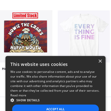
×
This website uses cookies
Happy Mouth Children's Book
EVERY THING IS FINE
We use cookies to personalise content, ads and to analyse
$15
$22
our traffic. We also share information about your use of our
site with our advertising and analytics partners who may
combine it with other information that you’ve provided to
them or that they’ve collected from your use of their services.
Read more
SHOW DETAILS
Report this product
ACCEPT ALL