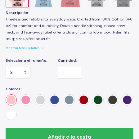
Premium V-Neck Tee
28,99 US$
Descripción:
Timeless and reliable for everyday wear. Crafted from 100% Cotton (4-6
Women's Premium V-Neck Tee
oz) for comfort and durability. Double-needle stitching, ribbed crew-
neck, and tear-away label offer a classic, comfortable look. T-shirt fits
28,99 US$
snug; size up for looser fit.
Mostrar Más Detalles
Premium Long Sleeve Tee
36,99 US$
Selecciona el tamaño:
Cantidad:
Women's Comfort Tee
26,99 US$
Colores:
Classic Tank Top
26,99 US$
Women's Flowy Tank Top
27,99 US$
Añadir a la cesta