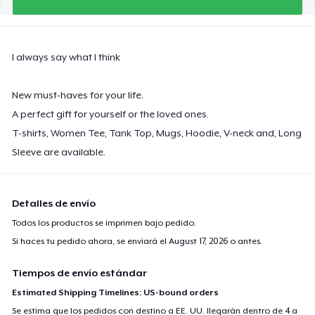
Premium Tank Top
28,99 US$
I always say what I think
Classic Long Sleeve Tee
32,99 US$
New must-haves for your life.
A perfect gift for yourself or the loved ones.
Next Level 3600 | Premium Ring-Spun Cotton T-Shirt
T-shirts, Women Tee, Tank Top, Mugs, Hoodie, V-neck and, Long
28,99 US$
Sleeve are available.
Premium V-Neck Tee
33,45 US$
Detalles de envío
Todos los productos se imprimen bajo pedido.
Si haces tu pedido ahora, se enviará el
August 17, 2026
o antes.
Tiempos de envío estándar
Estimated Shipping Timelines: US-bound orders
Se estima que los pedidos con destino a EE. UU. llegarán dentro de 4 a