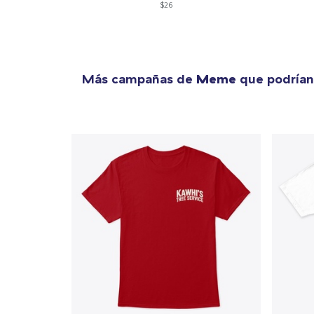
$26
1
artícu
Más campañas de
Meme
que podrían
Fin