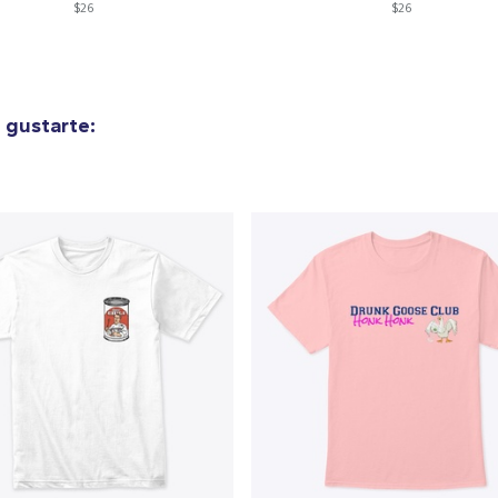
$26
$26
lo añadido al
carrito
 gustarte:
alizar y pagar pedido
Seguir com
Unisex Premium Pullover Hoodie
39,99 US$
Unisex Classic Pullover Hoodie
39,99 US$
Classic Crew Neck T-Shirt
26,99 US$