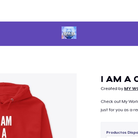
Continuar
I AM A 
Created by
MY WO
Check out My Worl
just for you as a 
Productos Dispo