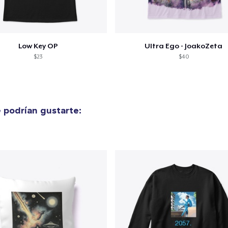
Low Key OP
Ultra Ego - JoakoZeta
$23
$40
 podrían gustarte: