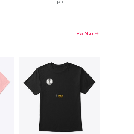
$40
Ir al carrito
Ver Más
Cant.
prando