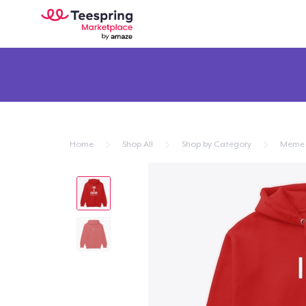
Home
Shop All
Shop by Category
Meme