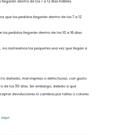
llegarán dentro de los 7 a 12 días hábiles
ima que los pedidos llegarán dentro de los 7 a 12
 los pedidos llegarán dentro de los 10 a 16 días
., no rastreamos los paquetes una vez que llegan a
ucto dañado, mal impreso o defectuoso, con gusto
o de los 30 días. Sin embargo, debido a que
eptar devoluciones ni cambios por tallas o colores
s
aquí
.