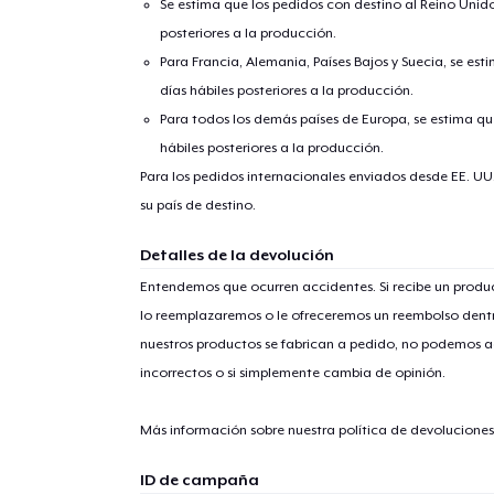
Se estima que los pedidos con destino al Reino Unido 
posteriores a la producción.
Para Francia, Alemania, Países Bajos y Suecia, se est
días hábiles posteriores a la producción.
Para todos los demás países de Europa, se estima que
hábiles posteriores a la producción.
Para los pedidos internacionales enviados desde EE. UU
su país de destino.
Detalles de la devolución
Entendemos que ocurren accidentes. Si recibe un prod
lo reemplazaremos o le ofreceremos un reembolso dentr
nuestros productos se fabrican a pedido, no podemos ac
incorrectos o si simplemente cambia de opinión.
Más información sobre nuestra política de devolucione
ID de campaña