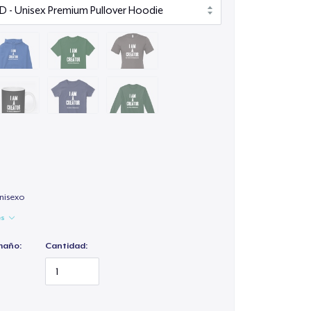
nisexo
es
maño:
Cantidad: