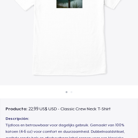
Cómo funciona
Venda en todas partes
Venda lo que sea
Producto:
22,99 US$ USD - Classic Crew Neck T-Shirt
Descripción:
Tijdloos en betrouwbaar voor dagelijks gebruik. Gemaakt van 100%
katoen (4-6 oz) voor comfort en duurzaamheid. Dubbelnaaldstiksel,
geribde ronde hals en afscheurbaar label zorgen voor een klassieke,