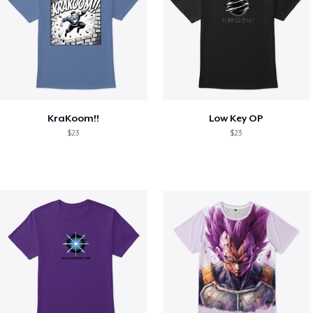
KraKoom!!
Low Key OP
$23
$23