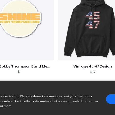
24,99 US$
Shine - Bobby Thompson Band Merch
Vintage 45-47 Design
$7
$40
e our traffic. We also share information about your use of our
 combine it with other information that you’ve provided to them or
ad more