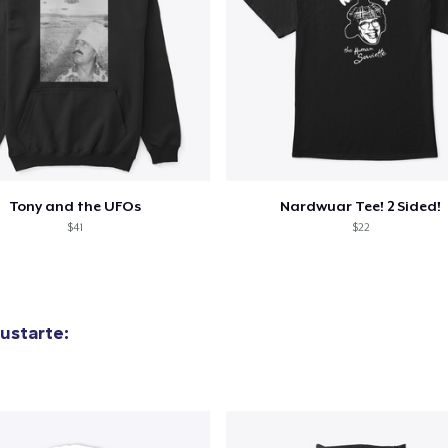
44,99 US$
Tru Transfer Printed Classic Tee
27,99 US$
Comfort Colors 1717 | Classic Heavyweight T-Shirt
24,99 US$
Tony and the UFOs
Nardwuar Tee! 2 Sided!
Tru Transfer Unisex Crewneck Sweatshirt
$41
$22
40,99 US$
Tru Transfer Printed Unisex Premium Hoodie
61,99 US$
ustarte:
Classic Long Sleeve Tee
30,99 US$
Next Level 3600 | Premium Ring-Spun Cotton T-Shirt