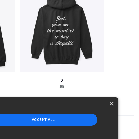
B
$51
×
ACCEPT ALL