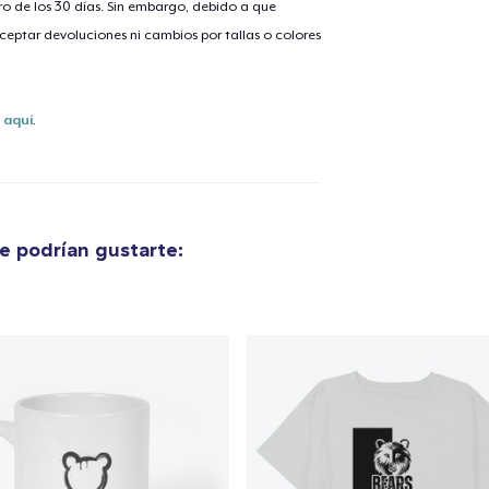
o de los 30 días. Sin embargo, debido a que
eptar devoluciones ni cambios por tallas o colores
lo añadido al
carrito
s
aquí
.
alizar y pagar pedido
Seguir com
 podrían gustarte:
Classic Crew Neck T-Shirt
22,99 US$
Die Cut Sticker
6,99 US$
Tru Transfer Printed Classic Long Sleeve Tee