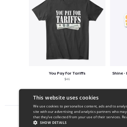
You Pay For Tariffs
$46
This website uses cookies
We use cookies to personalise content, ads and to analys
site with our advertising and analytics partners who may
Report this product
that they’ve collected from your use of their services.
Re
SHOW DETAILS