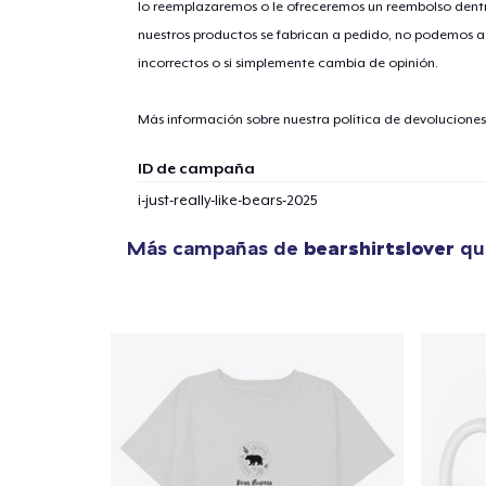
lo reemplazaremos o le ofreceremos un reembolso dentr
nuestros productos se fabrican a pedido, no podemos ac
incorrectos o si simplemente cambia de opinión.
1
artícu
Más información sobre nuestra política de devolucione
ID de campaña
i-just-really-like-bears-2025
Fin
Más campañas de
bearshirtslover
que