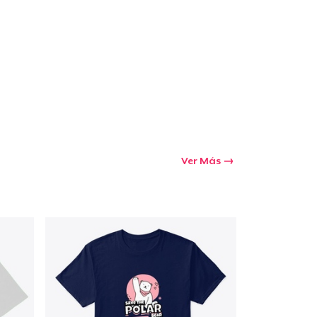
Ir al carrito
Cant.
prando
Ver Más