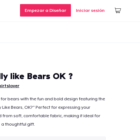
Empezar a Diseñar
Iniciar sesión
ally like Bears OK ?
irtslover
 for bears with the fun and bold design featuring the
ly Like Bears, OK?" Perfect for expressing your
ed from soft, comfortable fabric, making it ideal for
a thoughtful gift.