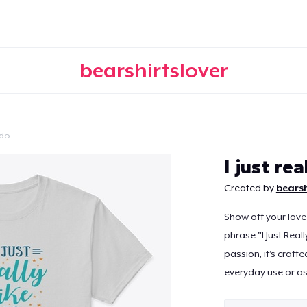
bearshirtslover
ido
Continuar
I just re
Created by
bearsh
Show off your love
phrase "I Just Real
passion, it’s craft
everyday use or as 