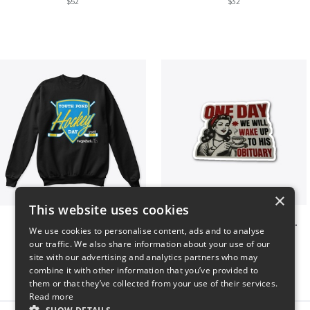
$52
$32
×
This website uses cookies
Youth Pond Hockey
ONE DAY WE WILL WAKE UP TO HIS OBITUARY
We use cookies to personalise content, ads and to analyse
$33
$10
our traffic. We also share information about your use of our
site with our advertising and analytics partners who may
combine it with other information that you’ve provided to
them or that they’ve collected from your use of their services.
Read more