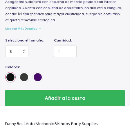
Classic Long Sleeve Tee
Acogedora sudadera con capucha de mezcla pesada con interior
cepillado. Cuenta con capucha de doble forro, bolsillo estilo canguro,
30,99 US$
canalé 1x1 con spandex para mayor elasticidad, cuerpo sin costuras y
etiqueta removible ecológica.
Next Level 3600 | Premium Ring-Spun Cotton T-Shirt
Mostrar Más Detalles
24,99 US$
Selecciona el tamaño:
Cantidad:
Colores:
Añadir a la cesta
Funny Best Auto Mechanic Birthday Party Supplies