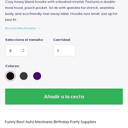
Classic Long Sleeve Tee
Cozy heavy blend hoodie with a brushed interior. Features a double-
lined hood, pouch pocket, 1x1 rib with spandex for stretch, seamless
30,99 US$
body, and eco-friendly tear-away label. Hoodie runs small; size up for
best fit.
Next Level 3600 | Premium Ring-Spun Cotton T-Shirt
Mostrar Más Detalles
24,99 US$
Selecciona el tamaño:
Cantidad:
Colores:
Añadir a la cesta
Funny Best Auto Mechanic Birthday Party Supplies